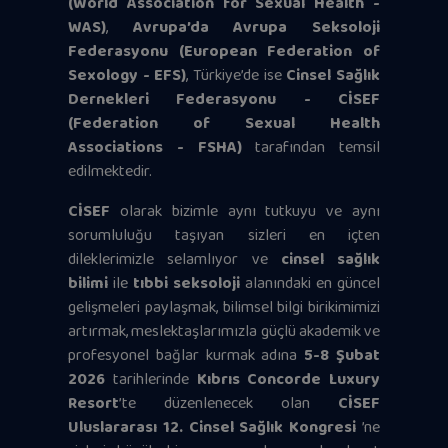
(World Association for Sexual Health -
WAS)
,
Avrupa’da Avrupa Seksoloji
Federasyonu (European Federation of
Sexology - EFS)
, Türkiye’de ise
Cinsel Sağlık
Dernekleri Federasyonu - CİSEF
(Federation of Sexual Health
Associations - FSHA)
tarafından temsil
edilmektedir.
CİSEF
olarak bizimle aynı tutkuyu ve aynı
sorumluluğu taşıyan sizleri en içten
dileklerimizle selamlıyor ve
cinsel sağlık
bilimi
ile
tıbbi seksoloji
alanındaki en güncel
gelişmeleri paylaşmak, bilimsel bilgi birikimimizi
artırmak, meslektaşlarımızla güçlü akademik ve
profesyonel bağlar kurmak adına
5-8 Şubat
2026
tarihlerinde
Kıbrıs Concorde Luxury
Resort
’te düzenlenecek olan
CİSEF
Uluslararası 12. Cinsel Sağlık Kongresi
’ne