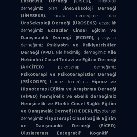
Enstitüsü Derneği (CİSED),
jinekoloji
derneğimiz olan
JineSeksoloji Derneği
(JİNESEKS)
, üroloji derneğimiz olan
ÜroSeksoloji Derneği (ÜROSEKS)
, eczacılık
derneğimiz
Eczacılar Cinsel Eğitim ve
Danışmanlık Derneği (ECDER)
, psikiyatri
derneğimiz
Psikiyatri ve Psikiyatrisitler
Derneği (PPD)
, aile hekimliği derneğimiz
Aile
Hekimleri Cinsel Tedavi ve Eğitim Derneği
(AHCİTED)
, psikoterapi derneğimiz
Psikoterapi ve Psikoterapistler Derneği
(PSİKODER)
, hipnoz derneğimiz
Hipnoz ve
Hipnoterapi Eğitim ve Araştırma Derneği
(HİPED)
,
hemşirelik ve ebelik derneğimiz
Hemşirelik ve Ebelik Cinsel Sağlık Eğitim
ve Danışmalık Derneği (HEDER)
, fizyoterapi
derneğimiz
Fizyoterapi Cinsel Sağlık Eğitim
ve Danışmanlık Derneği (FİCED)
,
Uluslararası Entegratif Kognitif