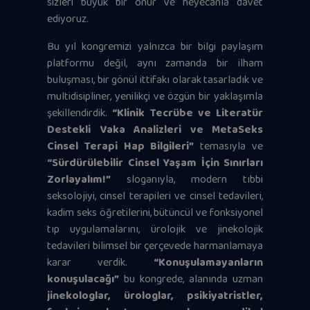
sizleri büyük bir onur ve heyecanla davet
ediyoruz.
Bu yıl kongremizi yalnızca bir bilgi paylaşım
platformu değil, aynı zamanda bir ilham
buluşması, bir gönül ittifakı olarak tasarladık ve
multidisipliner, yenilikçi ve özgün bir yaklaşımla
şekillendirdik.
“Klinik Tecrübe ve Literatür
Destekli Vaka Analizleri ve MetaSeks
Cinsel Terapi Hap Bilgileri”
temasıyla ve
“Sürdürülebilir Cinsel Yaşam İçin Sınırları
Zorlayalım!”
sloganıyla, modern tıbbi
seksolojiyi, cinsel terapileri ve cinsel tedavileri,
kadim seks öğretilerini, bütüncül ve fonksiyonel
tıp uygulamalarını, ürolojik ve jinekolojik
tedavileri bilimsel bir çerçevede harmanlamaya
karar verdik.
“Konuşulamayanların
konuşulacağı”
bu kongrede, alanında uzman
jinekologlar, ürologlar, psikiyatristler,