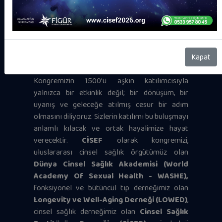
genitoüriner bölgeyle ilgili estetik,
kozmetik, fonksiyonel ve rekonstrüktif
yaklaşımlar
ele alınacak; en güncel bilimsel
veriler ışığında
“Genital Estetik, Kozmetik
Jinekoloji ve Üroloji
” konularına dair video
Kapat
temelli sunumlar gerçekleştirilecektir.
Kongremizin 1500’ü aşkın katılımcısıyla
yalnızca bir etkinlik değil; bir dönüşüm, bir
uyanış ve geleceğe atılmış cesur bir adım
olmasını diliyoruz. Sizlerin katılımı bu buluşmayı
anlamlı kılacak ve ortak hayalimize hayat
verecektir.
CİSEF
olarak kongremizi,
uluslararası cinsel sağlık örgütümüz olan
Dünya Cinsel Sağlık Akademisi (World
Academy Of Sexual Health - WASHE),
fonksiyonel ve bütüncül tıp derneğimiz olan
Longevity ve Well-Aging Derneği (LOWED)
,
cinsel sağlık derneğimiz olan
Cinsel Sağlık