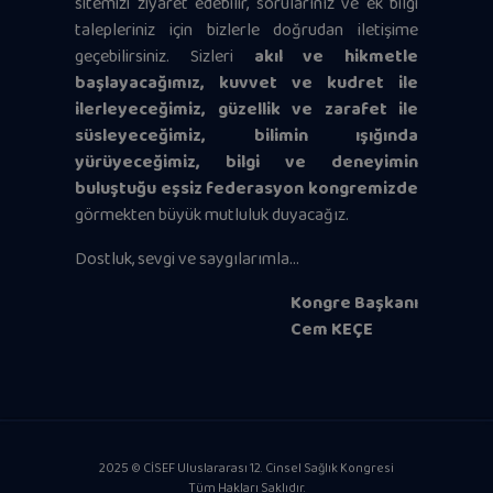
sitemizi ziyaret edebilir, sorularınız ve ek bilgi
talepleriniz için bizlerle doğrudan iletişime
geçebilirsiniz. Sizleri
akıl ve hikmetle
başlayacağımız, kuvvet ve kudret ile
ilerleyeceğimiz, güzellik ve zarafet ile
süsleyeceğimiz, bilimin ışığında
yürüyeceğimiz, bilgi ve deneyimin
buluştuğu eşsiz federasyon kongremizde
görmekten büyük mutluluk duyacağız.
Dostluk, sevgi ve saygılarımla…
Kongre Başkanı
Cem KEÇE
2025 © CİSEF Uluslararası 12. Cinsel Sağlık Kongresi
Tüm Hakları Saklıdır.