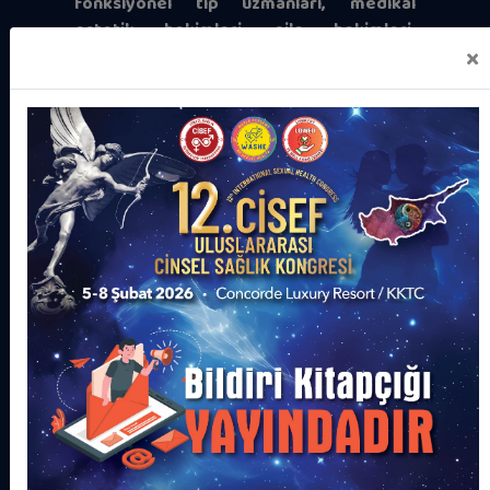
fonksiyonel tıp uzmanları, medikal
estetik hekimleri, aile hekimleri,
×
eczacılar, psikologlar, psikolojik
danışmanlar, sosyal çalışmacılar (SHU),
aile danışmanları, hemşireler, ebeler,
fizyoterapistler, diyetisyenler,
geleneksel ve tamamlayıcı psikoloji
(GETAP) uzmanları, sosyologlar, seks
eğitmenleri
ve
seks araştırmacıları
bir
araya gelerek en güncel bilgi ve deneyimlerini
paylaşacaktır.
Kongremiz kapsamında, özellikle
cinsel sağlık,
tıbbi seksoloji, psikoloji, psikiyatri ve
cinsel terapi alanındaki en son bilimsel
araştırmalar, yenilikçi tedavi yöntemleri
ve gelişen teknolojiler
üzerine güncel ve
bilimsel
“hap bilgiler”
içeren interaktif
oturumlar düzenlenecektir. Ayrıca